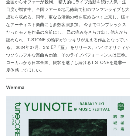
全国からオファーが殺到。 精力的にライブ活動を続け人気・注
目度が増す中、全国ツアー＆地元徳島で初のワンマンライブも大
成功を収める。同年、更なる活動の幅を広めるべく上京し、様々
なアーティスト楽曲にも多数客演参加。 今までコンプレックス
だったモノを作品の名前にし、 己の痛みをさらけ出し 他人から
認められ、T-STONE の輪郭がクッキリが見える作品となってい
る。 2024年07月、3rd EP「藍」 をリリース。ハイクオリティか
つソウルフルな楽曲も勿論、そのライブパフォーマンスは圧巻。
ローカルから日本全国、観客を魅了し続けるT-STONEを是非一
度体感してほしい。
Wemma