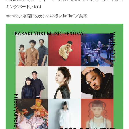
ミングバード／bird
macico／水曜日のカンパネラ／kojikoji／栞寧