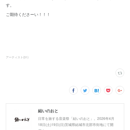
す。
ご期待くださーい！！！
アーティスト
(
31
)
結いのおと
日常を旅する音楽祭「結いのおと」。2026年4月
18日(土)19日(日)茨城県結城市北部市街地にて開