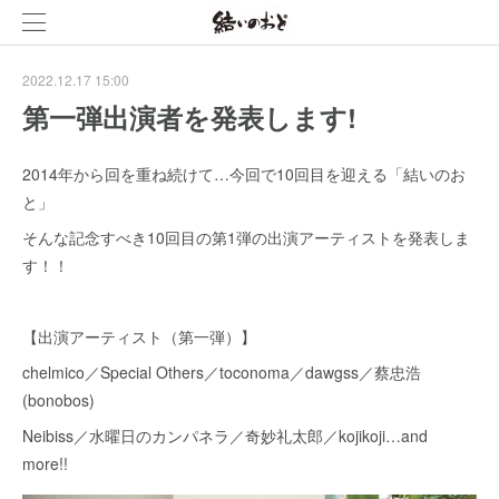
2022.12.17 15:00
第一弾出演者を発表します!
2014年から回を重ね続けて…今回で10回目を迎える「結いのお
と」
そんな記念すべき10回目の第1弾の出演アーティストを発表しま
す！！
【出演アーティスト（第一弾）】
chelmico／Special Others／toconoma／dawgss／蔡忠浩
(bonobos)
Neibiss／水曜日のカンパネラ／奇妙礼太郎／kojikoji…and
more!!