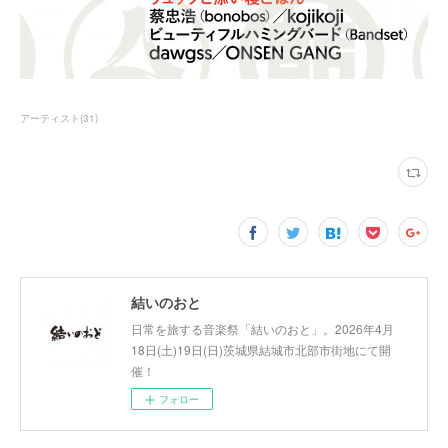
アーティスト
(
31
)
結いのおと
日常を旅する音楽祭「結いのおと」。2026年4月
18日(土)19日(日)茨城県結城市北部市街地にて開
催！
フォロー