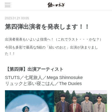
2023.01.21 03:05
第四弾出演者を発表します！！
出演者発表もいよいよ佳境へ！（これでラスト・・・かな？）
今回も多彩で最高な5組の「結いのおと」出演が決まりまし
た！！
【第四弾】出演アーティスト
STUTS／七尾旅人／Mega Shinnosuke
リュックと添い寝ごはん／The Duxies