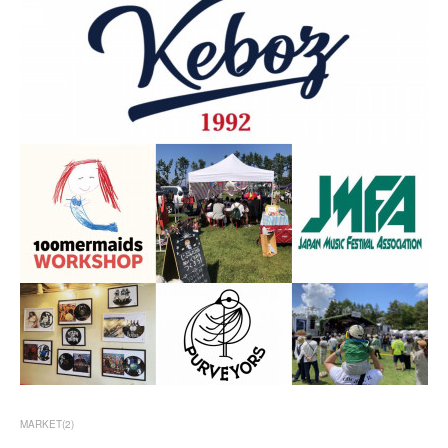
MARKET
(
2
)