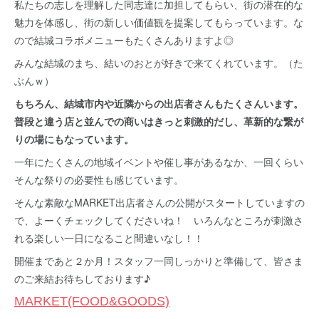
私たちの志しを理解した同志達に加担してもらい、街の潜在的な
魅力を体感し、街の新しい価値観を提案してもらっています。な
ので結城コラボメニューもたくさんありますよ◎
みんな結城のまち、結いのおとが好きで来てくれています。（た
ぶんｗ）
もちろん、結城市内や近隣からの出店者さんもたくさんいます。
普段と違う店と並んでの商いはきっと刺激的だし、革新的な繋が
りの場にもなっています。
一年にたくさんの地域イベントや催し事があるなか、一回くらい
そんな祭りの必要性も感じています。
そんな素敵なMARKET出店者さんの公開がスタートしていますの
で、よーくチェックしてくださいね！ いろんなところが刺激さ
れる楽しい一日になること間違いなし！！
開催まであと２か月！スタッフ一同しっかりと準備して、皆さま
のご来結お待ちしております♪
MARKET(FOOD&GOODS)