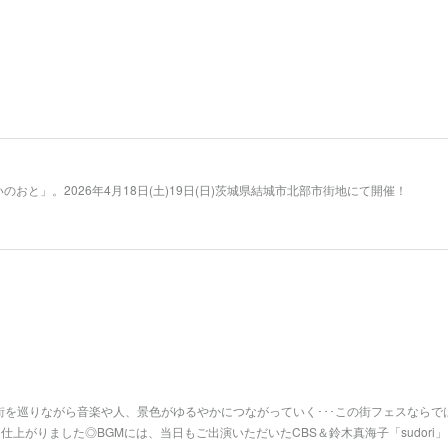
おと」。2026年4月18日(土)19日(日)茨城県結城市北部市街地にて開催！
！街を巡りながら音楽や人、景色がゆるやかにつながっていく･･･この街フェスならで
上がりました◎BGMには、当日もご出演いただいたCBS＆鈴木真海子「sudori