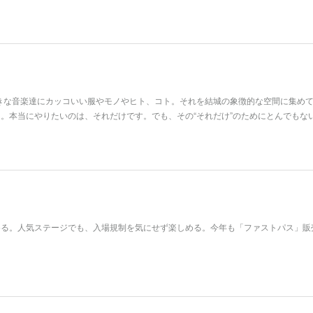
好きな音楽達にカッコいい服やモノやヒト、コト。それを結城の象徴的な空間に集め
。本当にやりたいのは、それだけです。でも、その“それだけ”のためにとんでもな
める。人気ステージでも、入場規制を気にせず楽しめる。今年も「ファストパス」販