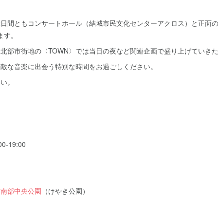
は、2日間ともコンサートホール（結城市民文化センターアクロス）と正面
ます。
北部市街地の〈TOWN〉では当日の夜など関連企画で盛り上げていき
素敵な音楽に出会う特別な時間をお過ごしください。
さい。
00-19:00
市南部中央公園
（けやき公園）