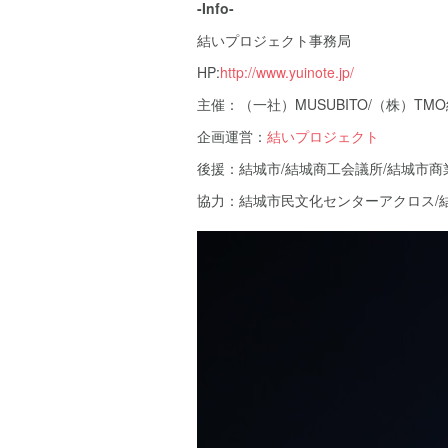
-Info-
結いプロジェクト事務局
HP:
http://www.yuinote.jp/
主催：（一社）MUSUBITO/（株）TM
企画運営：
結いプロジェクト
後援：結城市/結城商工会議所/結城市
協力：結城市民文化センターアクロス/