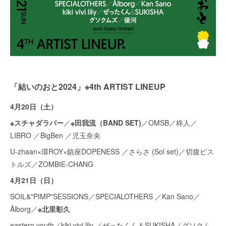
「結いのおと2024」※4th ARTIST LINEUP
4月20日（土）
※スチャダラパー
／
※田我流（BAND SET)
／OMSB／柊人／
LIBRO ／BigBen ／児玉奈央
U-zhaan×環ROY×鎮座DOPENESS ／さらさ (Sol set)／切腹ピス
トルズ／ZOMBIE‐CHANG
4月21日（日）
SOIL&"PIMP"SESSIONS／SPECIALOTHERS ／Kan Sano／
Ålborg／
※北里彰久
eastern youth／kiki vivi lily ／ぜったくん＆SUKISHA／グソクム