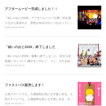
アフタームービー完成しました！！
『結いのおと2026』アフタームービー公開！街を巡
りながら音楽や人、景色がゆるやかにつながってい…
2026.06.03 04:39
「結いのおと2026」終了しました
「結いのおと2026」無事に終了しました。好きな音
楽達にカッコいい服やモノやヒト、コト。それを結…
2026.04.23 08:32
ファストパス販売します！
人気ステージでも、入場規制を気にせず楽しめる。人
気ステージでも、入場規制を気にせず楽しめる。今…
2026.04.03 00:17