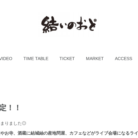
VIDEO
TIME TABLE
TICKET
MARKET
ACCESS
決定！！
決まりました◎
社やお寺、酒蔵に結城紬の産地問屋、カフェなどがライブ会場になるラ