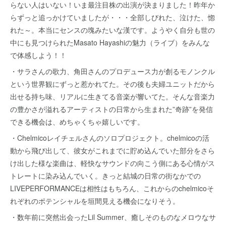
らない人はいない！いま最注目株の出演が決まりました！昨年か
らずっと追っかけていましたが・・・全部しびれた、泣けた、惚
れた～。本当にセンスの塊みたいな漢です。ようやく自分も世の
中にも見つけられたMasato Hayashiの魅力（ライブ）をみんな
で体感しよう！！
・サラさんの歌力、角田さんのプロデュース力が創るモノンクル
という世界観にずっと惹かれてた。その後も夫婦ユニットだから
出せる持ち味、リアルに生きてる音楽が響いてた。そんな音楽力
の豊かさが溢れるアーティストの日常から生まれた”奇跡”を発信
できる機会は、めちゃくちゃ嬉しいです。
・Chelmicoレイチェルさんのソロプロジェクト。chelmicoの活
動から飛び出して、彼女がこれまでに貯め込んでいた部分をさら
け出した様な楽曲は、軽快なサウンドの向こう側にある心情がス
トレートに染み込んでいく。きっと結城の日常の街なかでの
LIVEPERFORMANCEは相性はもちろん、これからのchelmicoそ
れぞれのポテンシャルを垣間見える機会になりそう。
・数年前に突然出会ったLil Summer、癒しそのものなメロウなサ