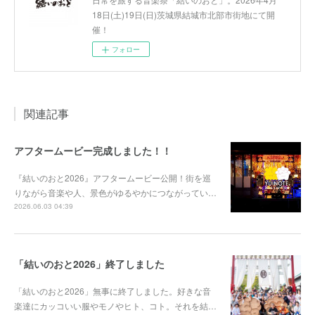
18日(土)19日(日)茨城県結城市北部市街地にて開
催！
フォロー
関連記事
アフタームービー完成しました！！
『結いのおと2026』アフタームービー公開！街を巡
りながら音楽や人、景色がゆるやかにつながってい…
2026.06.03 04:39
「結いのおと2026」終了しました
「結いのおと2026」無事に終了しました。好きな音
楽達にカッコいい服やモノやヒト、コト。それを結…