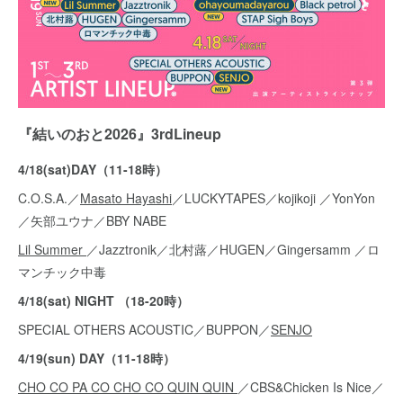
『結いのおと2026』3rdLineup
4/18(sat)DAY（11-18時）
C.O.S.A.／
Masato Hayashi
／LUCKYTAPES／kojikoji ／YonYon
／矢部ユウナ／BBY NABE
Lil Summer
／Jazztronik／北村蕗／HUGEN／Gingersamm ／ロ
マンチック中毒
4/18(sat) NIGHT （18-20時）
SPECIAL OTHERS ACOUSTIC／BUPPON／
SENJO
4/19(sun) DAY（11-18時）
CHO CO PA CO CHO CO QUIN QUIN
／CBS&Chicken Is Nice／