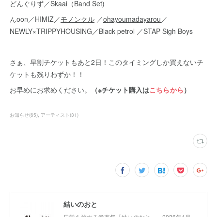
どんぐりず／Skaai（Band Set)
んoon／HIMIZ／
モノンクル
／
ohayoumadayarou
／
NEWLY×TRIPPYHOUSING／Black petrol ／STAP Sigh Boys
さぁ、早割チケットもあと2日！このタイミングしか買えないチ
ケットも残りわずか！！
お早めにお求めください。
（※チケット購入は
こちらから
）
お知らせ
(
65
)
アーティスト
(
31
)
結いのおと
日常を旅する音楽祭「結いのおと」。2026年4月