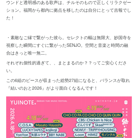
ウンドと透明感のある歌声は、チルそのもので正しくリラクゼー
ション。福岡から都内に拠点を移したのは自分にとって吉報でし
た！
・素敵なご縁で繋がった彼ら。セレクトの幅は無限大、妙国寺を
視察した瞬間にすぐに繋がったSENJO。空間と音楽と時間の融
合はきっと唯一無二。
それぞれ個性的過ぎて、、まとまるのか？？ってご安心くださ
い。
この6組のピースが収まった総勢27組になると、バランスが取れ
『結いのおと2026』がより面白くなるんです！