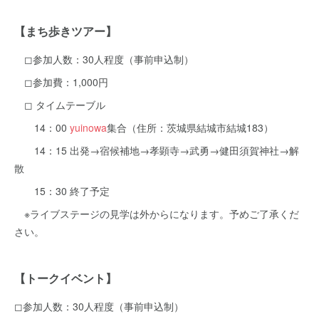
【まち歩きツアー】
◻︎参加人数：30人程度（事前申込制）
◻︎参加費：1,000円
◻︎ タイムテーブル
14：00
yuinowa
集合（住所：茨城県結城市結城183）
14：15 出発→宿候補地→孝顕寺→武勇→健田須賀神社→解
散
15：30 終了予定
※ライブステージの見学は外からになります。予めご了承くだ
さい。
【トークイベント】
◻︎参加人数：30人程度（事前申込制）