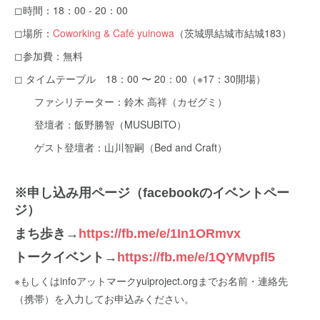
◻︎時間：18：00 - 20：00
◻︎場所：
Coworking & Café yuinowa
（茨城県結城市結城183）
◻︎参加費：無料
◻︎ タイムテーブル 18：00 〜 20：00（※17：30開場）
ファシリテーター：鈴木 高祥（カゼグミ）
登壇者：飯野勝智（MUSUBITO）
ゲスト登壇者：山川智嗣（Bed and Craft）
※申し込み用ページ（facebookのイベントペー
ジ）
まち歩き→
https://fb.me/e/1In1ORmvx
トークイベント→
https://fb.me/e/1QYMvpfl5
※もしくはinfoアットマークyuiproject.orgまでお名前・連絡先
（携帯）を入力してお申込みください。