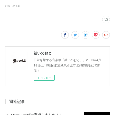
お知らせ
(
65
)
結いのおと
日常を旅する音楽祭「結いのおと」。2026年4月
18日(土)19日(日)茨城県結城市北部市街地にて開
催！
フォロー
関連記事
アフタームービー完成しました！！