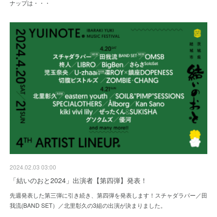
ナップは・・・
2024.02.03 03:00
「結いのおと2024」出演者【第四弾】発表！
先週発表した第三弾に引き続き、第四弾を発表します！スチャダラパー／田
我流(BAND SET）／北里彰久の3組の出演が決まりました。